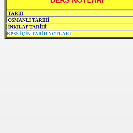
DERS NOTLARI
TARİH
OSMANLI
TARİHİ
İNKILAP
TARİHİ
KPSS İÇİN TARİH NOTLARI