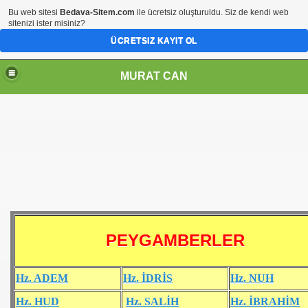
Bu web sitesi
Bedava-Sitem.com
ile ücretsiz oluşturuldu. Siz de kendi web
sitenizi ister misiniz?
ÜCRETSIZ KAYIT OL
MURAT CAN
PEYGAMBERLER
Hz. ADEM
Hz. İDRİS
Hz. NUH
Hz. HUD
Hz. SALİH
Hz. İBRAHİM