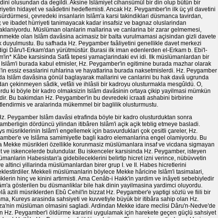
dini olusundan da degildi. Aksine Islâmiyet cihansümûl bir din olup bütün bir
iyetin hidayet ve saâdetini hedeflemisti. Ancak Hz. Peygamber'in ilk üç yil davetini
 sürdürmesi, çevredeki insanlarin Islâm'a karsi takindiklari düsmanca tavirdan,
 ve ibadet hürriyeti tanimayacak kadar insafsiz ve bagnaz oluslarindan
klaniyordu. Müslüman olanlarin mallarina ve canlarina bir zarar gelmemesi,
lenmekte olan Islâm davâsina acimasiz bir balta vurulmamasi açisindan gizli davete
 duyulmustu. Bu safhada Hz. Peygamber faâliyetini genellikle davet merkezi
igi Dâru'l-Erkam'dan yürütmüstür. Burasi ilk iman edenlerden el-Erkam b. Ebi'l-
'in* Kâbe karsisinda Safâ tepesi yamaçlarindaki evi idi. Ilk müslümanlardan bir
Islâm'i burada kabul etmisler, Hz. Peygamber'in egitimine burada mazhar olarak
'in essiz esaslarini ruhlarina ve hayatlarina burada naksetmislerdi. Hz. Peygamber
da Islâm davâsina gönül baglayarak mallarini ve canlarini bu hak davâ ugrunda
an çekinmeyen sâdik, vefâli ve ihlâsli bir kadroyu olusturmakla mesgûldü. O,
ordu ki böyle bir kadro olmaksizin Islâm davâsinin ortaya çikip yayilmasi mümkün
dir. Bu bakimdan Hz. Peygamber'in bu devredeki icraati ashabini birbirine
lendirmis ve aralarinda mükemmel bir baglilik olusturmustu.
Hz. Peygamber Islâm davâsi etrafinda böyle bir kadro olusturduktan sonra
mberligin dördüncü yilindan itibâren Islâm'i açik açik teblig etmeye basladi.
s müsriklerinin Islâm'i engellemek için basvurduklari çok çesitli çareler, Hz.
amber'e ve Islâma samimiyetle bagli kadro elemanlarina engel olamiyordu. Bu
a Mekke müsrikleri özellikle korunmasiz müslümanlara insaf ve vicdana sigmayan
t ve iskencelerde bulundular. Bu iskenceler karsisinda Hz. Peygamber, isteyen
manlarin Habesistan'a gidebileceklerini belirtip hicret izni verince, nübüvvetin
e altinci yillarinda müslümanlardan birer grup I. ve II. Habes hicretlerini
klestirdiler. Mekkeli müslümanlarin böylece Mekke hâricine Islâm'i tasimalari,
klerin hinç ve kinini artirmisti. Ama Cenâb-i Hakk'in yardim ve inâyeti sebebiyledir
lâm'a gösterilen bu düsmanliklar bile hak dinin yayilmasina yardimci oluyordu.
â azili müsriklerden Ebû Cehil'in bizzat Hz. Peygamber'e yaptigi sözlü ve fiili bir
ma, Kureys arasinda sahsiyeti ve kuvvetiyle büyük bir itibâra sahip olan Hz.
a'nin müslüman olmasini sagladi. Ardindan Mekke idare meclisi Dâru'n-Nedve'de
an Hz. Peygamber'i öldürme kararini uygulamak için harekete geçen güçlü sahsiyet