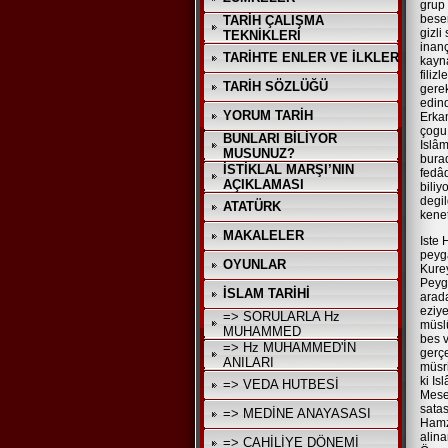
grup 
beser
TARİH ÇALIŞMA
gizli
TEKNİKLERİ
inanç
TARİHTE ENLER VE İLKLER
kayna
filiz
TARİH SÖZLÜĞÜ
gerek
edind
YORUM TARİH
Erkam
çogu 
BUNLARI BİLİYOR
Islâm
MUSUNUZ?
bura
İSTİKLAL MARŞI’NIN
fedâd
AÇIKLAMASI
biliy
degil
ATATÜRK
kenet
MAKALELER
Iste 
peyga
OYUNLAR
Kurey
Peyg
İSLAM TARİHİ
arad
eziye
=> SORULARLA Hz
müslü
MUHAMMED
bes v
=> Hz MUHAMMED'İN
gerçe
ANILARI
müsri
ki Is
=> VEDA HUTBESİ
Mesel
satas
=> MEDİNE ANAYASASI
Hamz
alin
=> CAHİLİYE DÖNEMİ