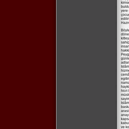
kims
buldu
yere 
çocug
edili
Hazre
Böyl
döne
kitle
sahip
insan
hakki
Peyga
günle
adlan
Islâm
hizme
cemâa
egit
namaz
hayki
hicri
müsl
sayim
Islâm
baska
aras
anay
kapsa
kabul
ve ko