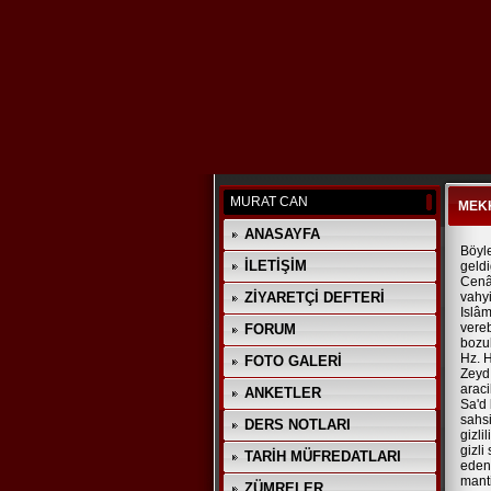
MURAT CAN
MEK
ANASAYFA
Böyle
İLETİŞİM
geldi
Cenâb
ZİYARETÇİ DEFTERİ
vahyi
Islâm
vereb
FORUM
bozul
Hz. H
FOTO GALERİ
Zeyd 
araci
ANKETLER
Sa'd 
sahsi
DERS NOTLARI
gizli
gizli
TARİH MÜFREDATLARI
eden 
manti
ZÜMRELER