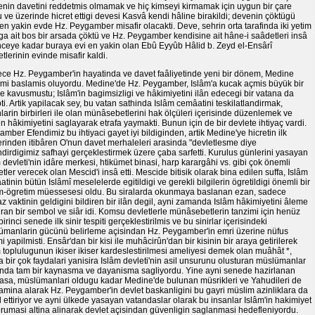
enin davetini reddetmis olmamak ve hiç kimseyi kirmamak için uygun bir çare
 ve üzerinde hicret ettigi devesi Kasvâ kendi hâline birakildi; devenin çöktügü
en yakin evde Hz. Peygamber misafir olacakti. Deve, sehrin orta tarafinda iki yetim
a ait bos bir arsada çöktü ve Hz. Peygamber kendisine ait hâne-i saâdetleri insâ
nceye kadar buraya evi en yakin olan Ebû Eyyûb Hâlid b. Zeyd el-Ensârî
tlerinin evinde misafir kaldi.
ece Hz. Peygamber'in hayatinda ve davet faâliyetinde yeni bir dönem, Medine
mi baslamis oluyordu. Medine'de Hz. Peygamber, Islâm'a kucak açmis büyük bir
ye kavusmustu; Islâm'in bagimsizligi ve hâkimiyetini ilân edecegi bir vatana da
ti. Artik yapilacak sey, bu vatan sathinda Islâm cemâatini teskilatlandirmak,
larin birbirleri ile olan münâsebetlerini hak ölçüleri içerisinde düzenlemek ve
n hâkimiyetini saglayarak etrafa yaymakti. Bunun için de bir devlete ihtiyaç vardi.
mber Efendimiz bu ihtiyaci gayet iyi bildiginden, artik Medine'ye hicretin ilk
rinden itibâren O'nun davet merhaleleri arasinda "devletlesme diye
dirdigimiz safhayi gerçeklestirmek üzere çaba sarfetti. Kurulus günlerini yasayan
 devleti'nin idâre merkesi, htikümet binasi, harp karargâhi vs. gibi çok önemli
tler verecek olan Mescid'i insâ etti. Mescide bitisik olarak bina edilen suffa, Islâm
tinin bütün Islâmî meselelerde egitildigi ve gerekli bilgilerin ögretildigi önemli bir
im-ögretim müessesesi oldu. Bu siralarda okunmaya baslanan ezan, sadece
 vaktinin geldigini bildiren bir ilân degil, ayni zamanda Islâm hâkimiyetini âleme
ran bir sembol ve siâr idi. Komsu devletlerle münâsebetlerin tanzimi için henüz
 birinci senede ilk sinir tespiti gerçeklestirilmis ve bu sinirlar içerisindeki
ümanlarin gücünü belirleme açisindan Hz. Peygamber'in emri üzerine nüfus
i yapilmisti. Ensâr'dan bir kisi ile muhâcirûn'dan bir kisinin bir araya getirilerek
 toplulugunun ikiser ikiser kardeslestirilmesi ameliyesi demek olan muâhât *,
 bir çok faydalari yanisira Islâm devleti'nin asil unsurunu olusturan müslümanlar
inda tam bir kaynasma ve dayanisma sagliyordu. Yine ayni senede hazirlanan
asa, müslümanlari oldugu kadar Medine'de bulunan müsrikleri ve Yahudileri de
mina alarak Hz. Peygamber'in devlet baskanligini bu gayri müslim azinliklara da
 ettiriyor ve ayni ülkede yasayan vatandaslar olarak bu insanlar Islâm'in hakimiyet
rumasi altina alinarak devlet açisindan güvenligin saglanmasi hedefleniyordu.