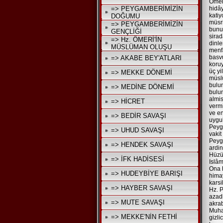
Ömer
=> PEYGAMBERİMİZİN
hidây
kati
DOĞUMU
müsri
=> PEYGAMBERİMİZİN
bunu
GENÇLİĞİ
sirad
=> Hz. ÖMERİ'İN
dinle
MÜSLÜMAN OLUŞU
menfa
basv
=> AKABE BEY'ATLARI
koru
üç yi
=> MEKKE DÖNEMİ
müslü
bulun
=> MEDİNE DÖNEMİ
bulun
almis
=> HİCRET
vermi
ve en
=> BEDİR SAVAŞI
uygul
Peyga
=> UHUD SAVAŞI
vaki
Peyga
=> HENDEK SAVAŞI
ardin
Hüzün
=> İFK HADİSESİ
Islâm
Ona 
=> HUDEYBİYE BARIŞI
hima
karsi
=> HAYBER SAVAŞI
Hz. P
azadl
=> MUTE SAVAŞI
akra
Muha
=> MEKKE'NİN FETHİ
gizli