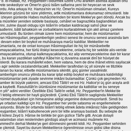
 b. el-Hattâb, Hz. Peygamber'i öldürmek üzere O'nu ararken aslinda ayaklari onu
ete sevkediyor ve Ömer'in gücü Islâm saflarina yeni bir heyecan ve sevk
yordu. Arka arkaya Hz. Hamza'nin ve Hz. Ömer'in müslüman olmalari, Kureys
klerinin gözünü bir süre yildirmis, artik müstümanlara dokunamaz olmuslardi. Iste
 izleyen günlerde Habes muhâcirlerinden bir kismi Mekke'ye geri döndü. Ancak bu
a müsrikler yeniden siddete baslayip, cehâlet ve bagnazlikla baglandiklari ata
rini, zulme dayali oldugu için Islâm'in ortadan kaldiracagi sahsî çikar ve
atlerini, bâtil tahakküm ve zorbaliklarini kurtarabilmek için akil almaz çarelere
urmuslardi. Bu türden olmak üzere hem müslümanlar, hem de müslümanlari
yan Hâsimogullari, peygamberligin yedinci senesi ile onuncu senesi arasinda tam
l devam eden bir boykot ve muhâsaraya marûz kaldilar. Mekkeliler ne
manlarla, ne de onlari koruyan Hâsimogullari ile hiç bir münâsebette
mayacaklarina, her türlü iliskiyi keseceklerine, onlarla hiç bir sekilde alis-veriste
mayacaklarina, oturup kalkmayacaklarina, kiz alip vermeyeceklerine dair bir karar
, bu karan yazdiklan sahifeyi Kâbe'nin iç duvarina asarak dinî bir hüviyet de
slerdi. Bu karara muhâlefet eden, hem vatana, hem de dine ihânet etmis sayilacak
 agir sekilde cezalandirilacakti. Mekkeliler tarafindan üç yil süreyle ve titizlikle
anan bu karar, elbette müslümanlara sikintili, güç günler yasatmistir.
mberligin onuncu yilinda bu karar iptal edilip boykot ve muhâsara kaldirildigi
t müslümanlar pek ziyade sevinme imkâni bulamadilar. Çünkü çok geçmeden Hz.
mber iki büyük yakinini, amcasi Ebû Tâlib'i ve esi Hz. Hatice'yi üç gün arayla ardi
a kaybetti. Rasulullâh'in üiüntüsüne müslümanlar da katildilar ve bu seneye
 yili* adini verdiler. Özellikle Ebû Talib'in vefati, Hz. Peygamber'in Mekke'de
'i teblig etmesini bir hayli güçlestirdi. Çünkü Ebû Tâlib'in sagliginda Mekkeliler
hürmet duyduklari için himayesine aldigi yegenine dokunmuyorlardi. Simdi bu
ye ortadan kalktigi için Hz. Peygamber her yerde satasma ve engellemelerle
lasiyordu. Böyle bir ortamda Islâm'i teblig etmek âdeta imkânsiz hâle geldiginden
eygamber, Islâm'i kabullenecek yeni bir kitle aramaya basladi. Bu sebeple de
i kölesi Zeyd b. Hârise ile birlikte bir gün gizlice Tâif'e gitti. Ancak dolayli
balarindan olan reislerinden gördügü alayli ve acimasiz muâmele Hz.
mmed'in derhal Mekke'ye geri dönmesini gerekli kildi. Hz. Peygamber sehirden
ce çikmisti. Sayet bu durum Mekkelilerce ögrenilmisse onun gidisi ülke disina