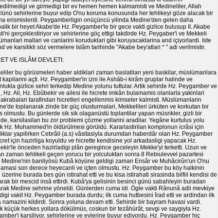
dilmedigi ve girmedigi bir ev hemen hemen kalmamisti ve Medineliler, Allah
lünü sehirlerine buyur edip O'nu koruma konusunda her tehlikeyi göze alacak bir
ma erismislerdi. Peygamberligin onüçüncü yilinda Medine'den gelen daha
alik bir heyet Akabe'de Hz. Peygamber'le bir gece vakti gizlice bulusup II. Akabe
ti'ni gerçeklestiriyor ve sehirlerine göç ettigi takdirde Hz. Peygaber'i ve Mekkeli
manlari mallari ve canlarini koruduklari gibi koruyacaklarina and içiyorlardi. Iste
d ve karsilikli söz vermelere Islâm tarihinde "Akabe bey'atlari * " adi verilmistir.
ET VE ISLÂM DEVLETI:
liler bu görüsmeleri haber aldiklari zaman baslatilan yeni baskilar, müslümanlara
t kapilarini açti. Hz. Peygamber'in izni ile Ashâb-i kirâm gruplar halinde ve
lukla gizlice sehri terkedip Medine yolunu tuttular. Artik sehirde Hz. Peygamber ve
i, Hz. Ali, Hz. Ebûbekir ve ailesi ile hicrete imkân bulamamis olanlarla yakinlari
akrabalari tarafindan hicretleri engellenmis kimseler kalmisti. Müslümanlarin
e'de toplanarak zinde bir güç olusturmalari, Mekkelileri ürküten ve korkutan bir
 olmustu. Bu günlerde sik sik olaganüstü toplantilar yapan müsrikler, gizli bir
de, karsilasilan bu zor problemi çözme yollarini aradilar. Yegâne kurtulus yolu
k Hz. Muhammed'in öldürülmesi görüldü. Kararlastirilan komplonun icrâsi için
liklar yapilirken Cebrâil (a.s) vâsitasiyla durumdan haberdâr olan Hz. Peygamber
cret için hazirliga koyuldu ve hicrette kendisine yol arkadasligi yapacak Hz.
kir'le önceden hazirladigi plân geregince geceleyin Mekke'yi terketti. Uzun ve
 zaman tehlikeli geçen yorucu bir yolculuktan sonra 8 Rebiulevvel pazartesi
 Medine'nin banliyösü Kubâ köyüne geldigi zaman Ensâr ve Muhâcirûn'un O'nu
lamasi son derece heyecanli ve içten olmustu. Hz. Peygamber bu köy halkinin
i üzerine burada bes gün istirahat etti ve bu kisa istirahati sirasinda bilfiil kendisi de
arak bir mescid insâ ettirdi. Kubâ'ya gelisinin besinci günü sabahleyin buradan
arak Medine sehrine yöneldi. Günlerden cuma idi. Ögle vakti Rânunâ adli mevkiye
digi vakit Hz. Peygamber burada durdu; ilk cuma hutbesini îrad etti ve ardindan ilk
namazini kildirdi. Sonra yoluna devam etti. Sehirde bir bayram havasi vardi.
 küçük herkes yollara dökülmüs, coskun bir tezâhürât, sevgi ve saygiyla Hz.
mber'i karsiliyor, sehirlerine ve evlerine buyur ediyordu. Hz. Peygamber hiç