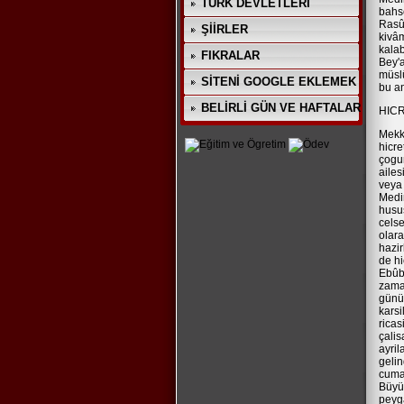
TÜRK DEVLETLERİ
bahse
Rasû
ŞİİRLER
kivâ
kalab
FIKRALAR
Bey'a
müslü
SİTENİ GOOGLE EKLEMEK
bu an
BELİRLİ GÜN VE HAFTALAR
HICR
Mekke
hicre
çogun
ailes
veya 
Medin
husus
celse
olara
hazir
de hi
Ebûbe
zaman
günü
karsi
ricas
çalis
ayril
gelin
cuma 
Büyük
peyga