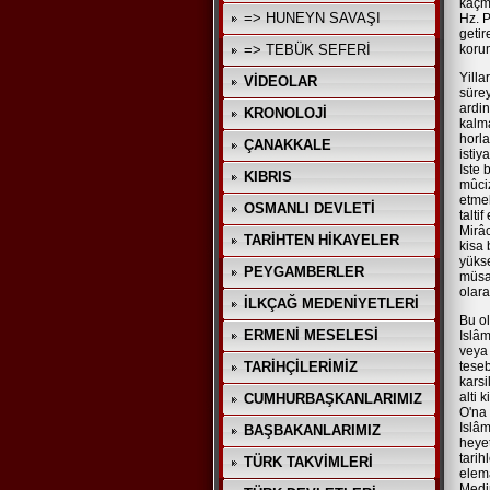
kaçma
=> HUNEYN SAVAŞI
Hz. 
getir
=> TEBÜK SEFERİ
korum
Yilla
VİDEOLAR
süre
ardin
KRONOLOJİ
kalma
horla
ÇANAKKALE
istiy
Iste
KIBRIS
mûciz
etme
OSMANLI DEVLETİ
talti
Mirâc
TARİHTEN HİKAYELER
kisa 
yüks
PEYGAMBERLER
müsah
olar
İLKÇAĞ MEDENİYETLERİ
Bu ol
ERMENİ MESELESİ
Islâm
veya 
TARİHÇİLERİMİZ
teseb
kars
alti 
CUMHURBAŞKANLARIMIZ
O'na 
Islâm
BAŞBAKANLARIMIZ
heyet
tari
TÜRK TAKVİMLERİ
elem
Medin