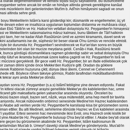
 olarak degerlendirilebilir ve kendisi siyâsi suçlu sayilabilirdi. Bu düsüncelerle
Peygamber sehre ancak bir emân ve himâye altinda girmek gerektigine kanâat
erek müsriklerin ileri gelenlerinden Mut'im b. Adî'nin himâyesini sagladi ve onun
asi altinda sehre girdi.
r boyu Mekkelilerin Islâm'a karsi gösterdigi kin; düsmanlik ve engellemeler, üç yil
yle devam eden ve insafsizca uygulanan toplumdan dislanma ve muhâsara olayi,
dan Ebû Tâlib'in ve Hz. Hatice'nin vefatlari dolayisiyla Hz. Peygamber'in himayesiz
si ve Mekkelilerin satasmalarina mâruz kalmasi, bunu tâkiben de Tâif halkinin
yici tavn, her ne kadar Allah Rasûlünün ümit ve azmini kiramamis, davet sevk ve
akini azaltamamis ise de, süphesiz bir beser olarak O'nu üzmüs ve rencide etmisti.
 böyle bir durumda Hz. Peygamber'i sevindirecek ve Kur'an'dan sonra en büyük
elerinden biri olan bir mucize meydana geldi. Cenâb-i Hak, Rasûlünü teselli
k, bunca gördügü düsmanliklara ragmen gösterdigi sabir ve sebat dolayisiyla O'nu
f edip lütuf ve ikramda bulunmak üzere katina çagirdi ve Hz. Peygamber'in Isrâ ve
 mûcizesi gerçeklesti. Bir gece vakti Hz. Peygamber, bir an ifade edilebilecek çok
bir zaman dilimi içinde önce Mekke'den Kudüs'e gitti. Oradan da göklere
elerek Rabbinin huzuruna çikti; dünya ötesi âlemi, Cennet ve Cehennem'i
ede etti. Böylece rûhen takviye görmüs, Rabbi tarafindan mükâfaatlandirilmis
ak tekrar ayni anda Mekke'ye döndü.
aydan sonra Hz. Peygamber (s.a.s) Islâmî tebligine yine devam ediyordu. Fakat
'in kitlesi olacak zümreyi arayisi genellikle Mekke'ye dis kabilelerden hac, umre
ticaret gibi maksatlarla gelen yabancilar arasinda oluyordu. Önceleri bu
büsü bazen olayli, bazen sert, nâzik, veya mütereddit, ama hep menfi bir tavirla
ilaniyordu. Ancak nübüvvetin onbirinci senesinde Medine'nin Hazrec kabilesinden
kisi Akabe adi verilen yerde Hz. Peygamber'le karsilasip kisa bir görüsmeden sonra
iman ettiler. Bu alti Medineli, sehirlerine dönüste Hazrec ve Evs kabileleri arasinda
'i yaydilar. Ertesi senenin hac mevsiminde ikisi Evsli, onu Hazrecli oniki kisilik bir
 yine Akabe'de Hz. Peygamber'le bulusup O'na bey'at ettiler. I. Akabe bey'ati olarak
hlere geçen bu görüsmenin akabinde Hz. Peygamber, Islâm kadrosunun ilk
anlarindan Mus'ab b. Umeyr'i davetçi olarak Medine'ye gönderiyordu. Mus'ab'in
e'de bir yil süreyle yaptigi faâliyet öylesine verimli olmustu ki Islâm'in