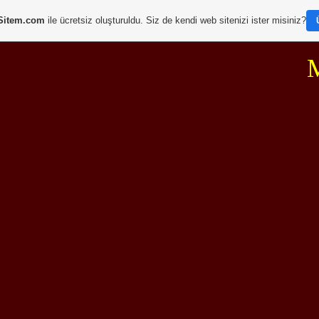
Sitem.com
ile ücretsiz oluşturuldu. Siz de kendi web sitenizi ister misiniz?
MER