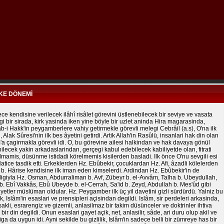
KE DÖNEMİ
ce kendisine verilecek ilâhî risâlet görevini üstlenebilecek bir seviye ve vasata
gi bir sirada, kirk yasinda iken yine böyle bir uzlet aninda Hira magarasinda,
-i Hakk'in peygamberlere vahiy getirmekle görevli melegi Cebrâil (a.s), O'na ilk
, Alak Sûresi'nin ilk bes âyetini getirdi. Artik Allah'in Rasûlü, insanlari hak din olan
'a çagirmakla görevli idi. O, bu görevine ailesi halkindan ve hak davaya gönül
ilecek yakin arkadaslarindan, gerçegi kabul edebilecek kabiliyetde olan, fitrati
mamis, düsünme istidadi körelmemis kisilerden basladi. Ilk önce O'nu sevgili esi
atice tasdik etti. Erkeklerden Hz. Ebûbekir, çocuklardan Hz. Afi, âzadli kölelerden
b. Hârise kendisine ilk iman eden kimselerdi. Ardindan Hz. Ebûbekir'in de
ligiyla Hz. Osman, Abdurraliman b. Avf, Zübeyr b. el-Avvâm, Talha b. Ubeydullah,
b. Ebî Vakkâs, Ebû Ubeyde b. el-Cerrah, Sa'id b. Zeyd, Abdullah b. Mes'ûd gibi
yetler müslüman oldular. Hz. Peygamber ilk üç yil davetini gizli sürdürdü. Yalniz bu
lik, Islâm'in esaslari ve prensipleri açisindan degildi. Islâm, sir perdeleri arkasinda,
 sakli, esrarengiz ve gizemli, anlasilmaz bir takim düsünceler ve doktrinler ihtiva
bir din degildi. Onun esaslari gayet açik, net, anlasilir, sâde, ari duru olup akil ve
ga da uygun idi. Ayni sekilde bu gizlilik, Islâm'in sadece belli bir zümreye has bir